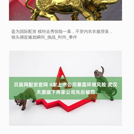
盈为国际配资 模特走秀惊险一幕，不穿内衣衣服滑落，
镜头捕捉尴尬瞬间_挑战_时尚_事件