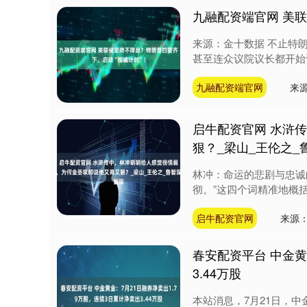
九融配资端官网 美
来源：金十数据 不止特
甚至连众议院议长都开始讨
九融配资端官网
来
启牛配资官网 水浒
狠？_梁山_王伦之_
林冲：命运的悲剧与忠诚
彻。”这四个词精准地概括
启牛配资官网
来源
春安配资平台 中金黄
3.44万股
本站消息，7月21日，中金