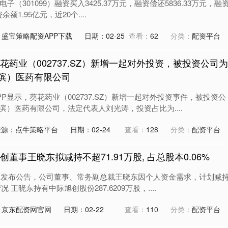
（301099）融资买入3425.37万元，融资偿还5836.33万元，融
余额1.95亿元，近20个....
盛宝策略配资APP下载
日期：02-25
查看：
62
分类：
配资平台
葵花药业（002737.SZ）新增一起对外投资，被投资公司为
滨）医药有限公司
P显示，葵花药业（002737.SZ）新增一起对外投资事件，被投资公
）医药有限公司，法定代表人刘光涛，投资占比为....
来源：点牛策略平台
日期：02-24
查看：
128
分类：
配资平台
董事王晓东拟减持不超71.91万股, 占总股本0.06%
月2日发布公告，公司董事、常务副总裁王晓东因个人资金需求，计划减
王晓东持有中际旭创股份287.6209万股，....
：京东配资网官网
日期：02-22
查看：
110
分类：
配资平台