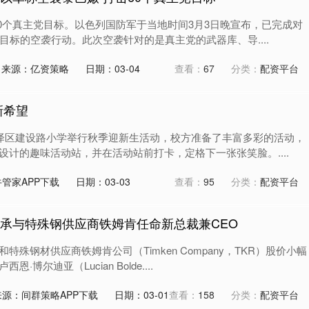
60个真主党目标。以色列国防军于当地时间3月3日晚宣布，已完成对
目标的空袭行动。此次空袭针对的是真主党的武器库、导....
来源：亿资策略
日期：03-04
查看：
67
分类：
配资平台
新希望
迎泽区建设路小学举行秋季迎新生活动，校方准备了丰富多彩的活动，
设计的趣味活动站，并在活动站前打卡，定格下一张张笑脸。....
管家APP下载
日期：03-03
查看：
95
分类：
配资平台
轴承与特殊钢供应商铁姆肯任命新总裁兼CEO
殊钢材供应商铁姆肯公司（Timken Company，TKR）股价小幅
博尔迪亚（Lucian Bolde....
来源：间群策略APP下载
日期：03-01
查看：
158
分类：
配资平台