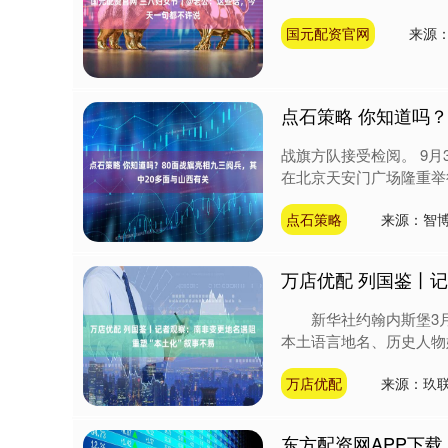
国元配资官网
来源
点石策略 你知道吗？
战旗方队接受检阅。 9月
在北京天安门广场隆重举行 
点石策略
来源：智
万店优配 列国鉴丨
新华社约翰内斯堡3月
本土语言地名、历史人物
万店优配
来源：玖
东方配资网APP下载