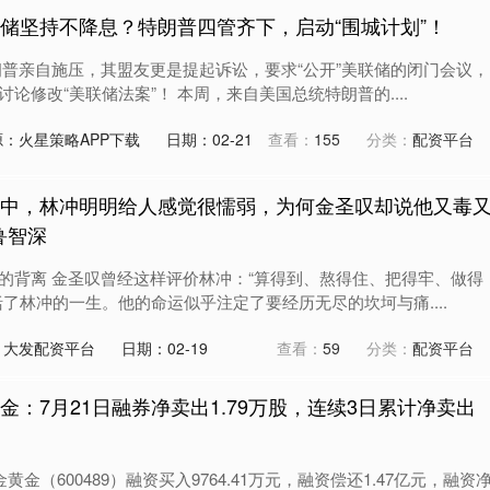
联储坚持不降息？特朗普四管齐下，启动“围城计划”！
朗普亲自施压，其盟友更是提起诉讼，要求“公开”美联储的闭门会议，
论修改“美联储法案”！ 本周，来自美国总统特朗普的....
源：火星策略APP下载
日期：02-21
查看：
155
分类：
配资平台
传中，林冲明明给人感觉很懦弱，为何金圣叹却说他又毒
鲁智深
的背离 金圣叹曾经这样评价林冲：“算得到、熬得住、把得牢、做得
了林冲的一生。他的命运似乎注定了要经历无尽的坎坷与痛....
：大发配资平台
日期：02-19
查看：
59
分类：
配资平台
金：7月21日融券净卖出1.79万股，连续3日累计净卖出
黄金（600489）融资买入9764.41万元，融资偿还1.47亿元，融资