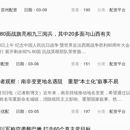
：苏州配资
日期：03-09
查看：
190
分类：
配资平台
80面战旗亮相九三阅兵，其中20多面与山西有关
3日上午 纪念中国人民抗日战争 暨世界反法西斯战争胜利80周年大会
展开剩余92% 80面 抗战英模部队荣誉旗....
博配资
日期：03-06
查看：
151
分类：
配资平台
记者观察：南非变更地名遇阻 重塑“本土化”叙事不易
3日电（记者靳博文）近年来，南非持续推动地名变更，希望通过
姓名等重新命名城镇，消除殖民主义影响、重塑国家叙事。然....
联优配
日期：03-05
查看：
197
分类：
配资平台
 以军称空袭黎巴嫩 打击60个真主党目标