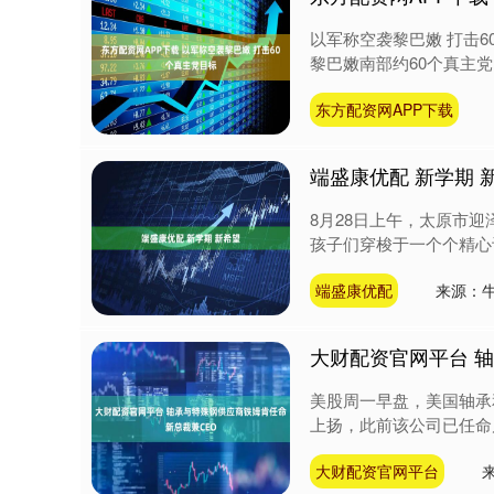
以军称空袭黎巴嫩 打击
黎巴嫩南部约60个真主党
东方配资网APP下载
端盛康优配 新学期 
8月28日上午，太原市
孩子们穿梭于一个个精心
端盛康优配
来源：牛
大财配资官网平台 
美股周一早盘，美国轴承和特
上扬，此前该公司已任命卢西恩·
大财配资官网平台