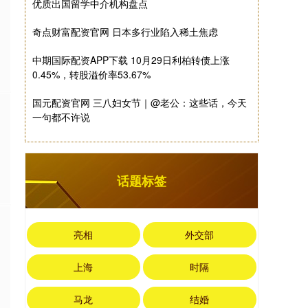
优质出国留学中介机构盘点
奇点财富配资官网 日本多行业陷入稀土焦虑
中期国际配资APP下载 10月29日利柏转债上涨
0.45%，转股溢价率53.67%
国元配资官网 三八妇女节｜@老公：这些话，今天
一句都不许说
话题标签
亮相
外交部
上海
时隔
马龙
结婚