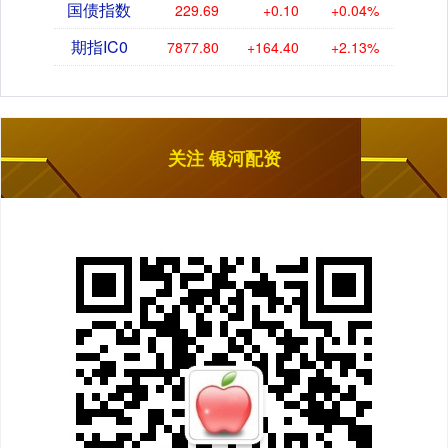
国债指数
229.69
+0.10
+0.04%
期指IC0
7877.80
+164.40
+2.13%
关注 银河配资