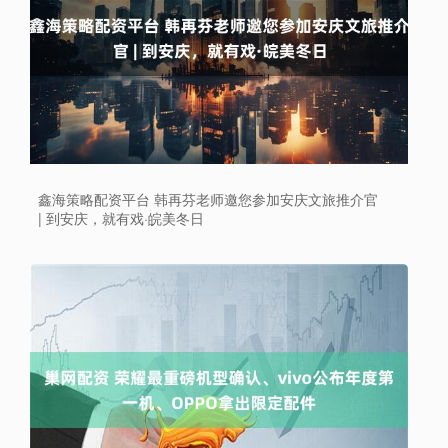
鑫海策略配资平台 韩再芬老师邀您参加安庆文旅推介官
| 到安庆，就有戏·皖美冬日