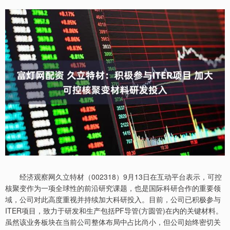
经济观察网久立特材（002318）9月13日在互动平台表示，可控
核聚变作为一项全球性的前沿研究课题，也是国际科研合作的重要领
域，公司对此高度重视并持续加大科研投入。目前，公司已积极参与
ITER项目，致力于研发和生产包括PF导管(方圆管)在内的关键材料。
虽然该业务板块在当前公司整体布局中占比尚小，但公司始终密切关